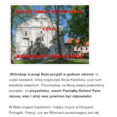
„
Wchodząc w progi Boże przyjdź w godnym ubiorze
” to
część kampanii, którą rozpoczęła Akcja Katolicka, czyli ruch
katolików świeckich. Przychodząc na Mszę święta powinniśmy
pamiętać, że
przyszliśmy
uczcić Pamiątkę Śmierci Pana
Jezusa, więc i strój nasz powinien być odpowiedni.
W Wielu krajach katolickich, między innymi w Hiszpanii,
Portugalii, Francji, czy we Włoszech przestrzegany jest tak