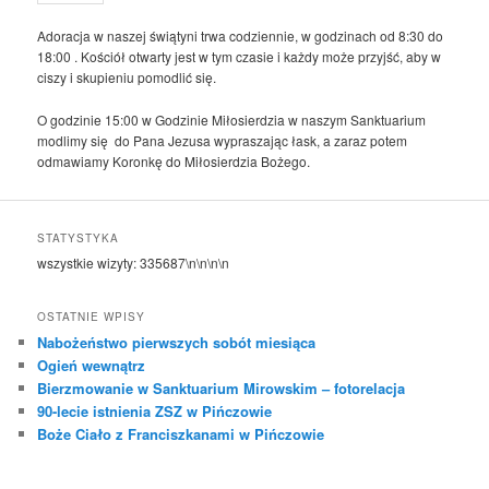
Adoracja w naszej świątyni trwa codziennie, w godzinach od 8:30 do
18:00 . Kościół otwarty jest w tym czasie i każdy może przyjść, aby w
ciszy i skupieniu pomodlić się.
O godzinie 15:00 w Godzinie Miłosierdzia w naszym Sanktuarium
modlimy się do Pana Jezusa wypraszając łask, a zaraz potem
odmawiamy Koronkę do Miłosierdzia Bożego.
STATYSTYKA
wszystkie wizyty:
335687
\n\n\n\n
OSTATNIE WPISY
Nabożeństwo pierwszych sobót miesiąca
Ogień wewnątrz
Bierzmowanie w Sanktuarium Mirowskim – fotorelacja
90-lecie istnienia ZSZ w Pińczowie
Boże Ciało z Franciszkanami w Pińczowie