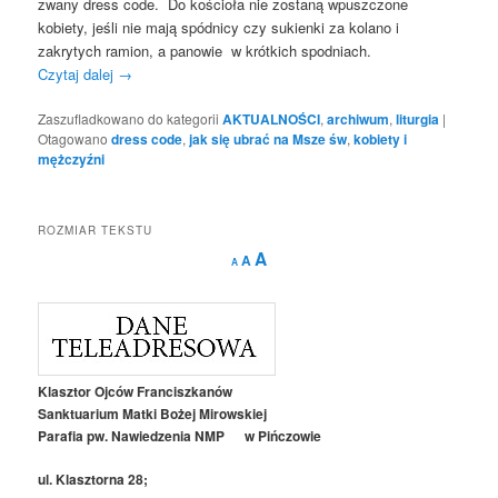
zwany dress code. Do kościoła nie zostaną wpuszczone
kobiety, jeśli nie mają spódnicy czy sukienki za kolano i
zakrytych ramion, a panowie w krótkich spodniach.
Czytaj dalej
→
Zaszufladkowano do kategorii
AKTUALNOŚCI
,
archiwum
,
liturgia
|
Otagowano
dress code
,
jak się ubrać na Msze św
,
kobiety i
mężczyźni
ROZMIAR TEKSTU
Decrease
Reset
Increase
A
A
A
font
font
size.
font
size.
size.
Klasztor Ojców Franciszkanów
Sanktuarium Matki Bożej Mirowskiej
Parafia pw. Nawiedzenia NMP w Pińczowie
ul. Klasztorna 28;