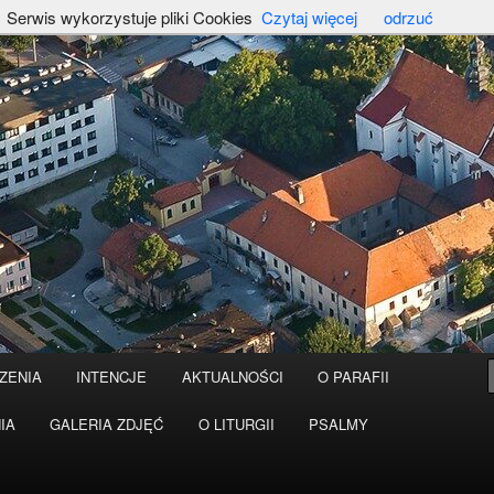
Serwis wykorzystuje pliki Cookies
Czytaj więcej
odrzuć
ZENIA
INTENCJE
AKTUALNOŚCI
O PARAFII
IA
GALERIA ZDJĘĆ
O LITURGII
PSALMY