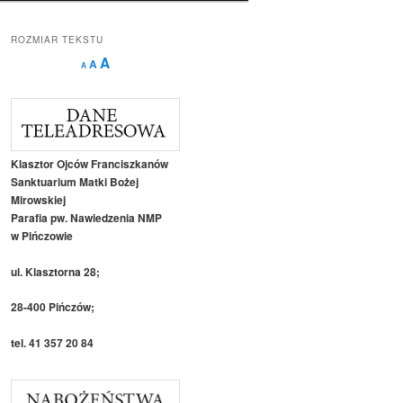
ROZMIAR TEKSTU
Decrease
Reset
Increase
A
A
A
font
font
size.
font
size.
size.
Klasztor Ojców Franciszkanów
Sanktuarium Matki Bożej
Mirowskiej
Parafia pw. Nawiedzenia NMP
w Pińczowie
ul. Klasztorna 28;
28-400 Pińczów;
tel. 41 357 20 84