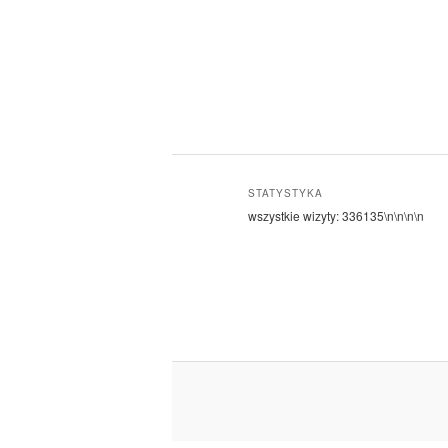
STATYSTYKA
wszystkie wizyty:
336135
\n\n\n\n