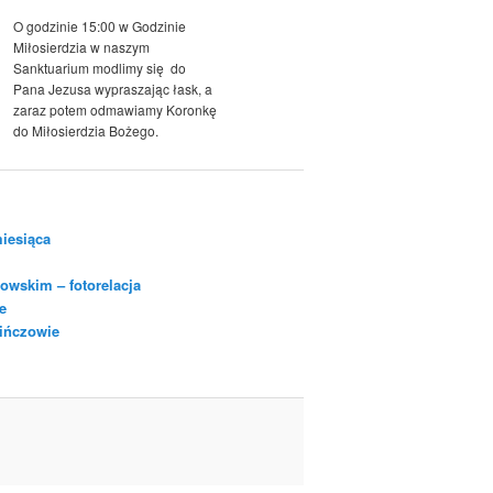
O godzinie 15:00 w Godzinie
Miłosierdzia w naszym
Sanktuarium modlimy się do
Pana Jezusa wypraszając łask, a
zaraz potem odmawiamy Koronkę
do Miłosierdzia Bożego.
iesiąca
owskim – fotorelacja
e
Pińczowie