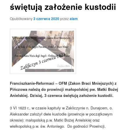
świętują założenie kustodii
Opublikowany
3 czerwca 2020
przez
alam
Franciszkanie-Reformaci – OFM (Zakon Braci Mniejszych) z
Pińczowa należą do prowincji małopolskiej pw. Matki Bożej
Anielskiej. Dzisiaj, 3 czerwca świętują założenie kustodii.
3 VI 1623 r., w czasie kapituły w Zakliczynie n. Dunajcem, o.
Aleksander założył dwie kustodie (prowincje w początkowym
okresie): małopolską p.w. Matki Bożej Anielskiej oraz
wielkopolską p.w. św. Antoniego. Do godności Prowincji,