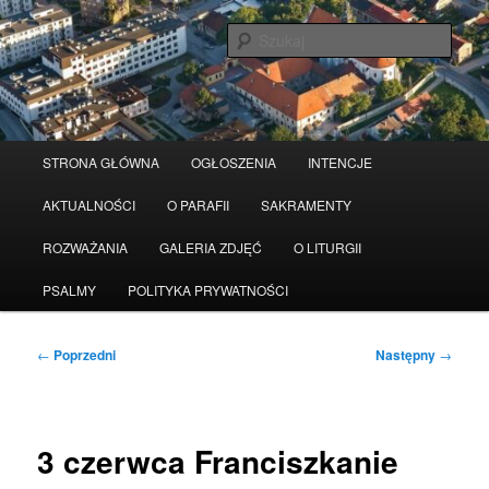
Przeskocz
Serwis wykorzystuje pliki Cookies
Czytaj więcej
odrzuć
do
Szuka
tekstu
Główne
STRONA GŁÓWNA
OGŁOSZENIA
INTENCJE
menu
AKTUALNOŚCI
O PARAFII
SAKRAMENTY
ROZWAŻANIA
GALERIA ZDJĘĆ
O LITURGII
PSALMY
POLITYKA PRYWATNOŚCI
Nawigacja
←
Poprzedni
Następny
→
wpisu
3 czerwca Franciszkanie