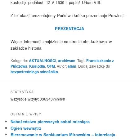
kustodię podniósł 12 V 1639 r. papież Urban VIII.
Z tej okazji prezentujemy Państwu krótka prezentację Prowincji.
PREZENTACJA
Więcej informacji znajdziecie na stronie ofm.kraków.pl w
zakładce historia.
Kategorie:
AKTUALNOŚCI
,
archiwum
. Tagi:
Franciszkanie z
Pińczowa
,
Kustodia
,
OFM
. Autor:
alam
. Dodaj zakładkę do
bezpośredniego odnośnika
.
STATYSTYKA
wszystkie wizyty:
336343
\n\n\n\n
OSTATNIE WPISY
Nabożeństwo pierwszych sobót miesiąca
Ogień wewnątrz
Bierzmowanie w Sanktuarium Mirowskim – fotorelacja