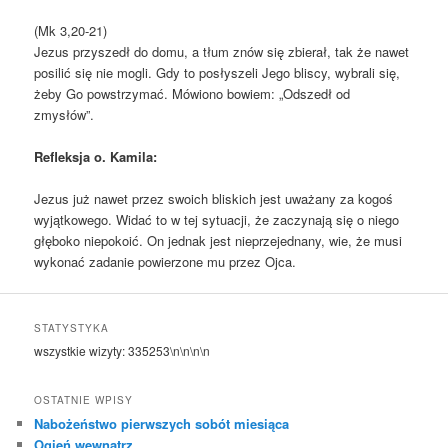
(Mk 3,20-21)
Jezus przyszedł do domu, a tłum znów się zbierał, tak że nawet
posilić się nie mogli. Gdy to posłyszeli Jego bliscy, wybrali się,
żeby Go powstrzymać. Mówiono bowiem: „Odszedł od
zmysłów”.
Refleksja o. Kamila:
Jezus już nawet przez swoich bliskich jest uważany za kogoś
wyjątkowego. Widać to w tej sytuacji, że zaczynają się o niego
głęboko niepokoić. On jednak jest nieprzejednany, wie, że musi
wykonać zadanie powierzone mu przez Ojca.
STATYSTYKA
wszystkie wizyty:
335253
\n\n\n\n
OSTATNIE WPISY
Nabożeństwo pierwszych sobót miesiąca
Ogień wewnątrz