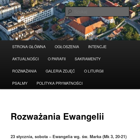
Przeskocz
Serwis wykorzystuje pliki Cookies
Czytaj więcej
odrzuć
do
Szuka
tekstu
Główne
STRONA GŁÓWNA
OGŁOSZENIA
INTENCJE
menu
AKTUALNOŚCI
O PARAFII
SAKRAMENTY
ROZWAŻANIA
GALERIA ZDJĘĆ
O LITURGII
PSALMY
POLITYKA PRYWATNOŚCI
Rozważania Ewangelii
23 stycznia, sobota – Ewangelia wg. św. Marka (Mk 3, 20-21)