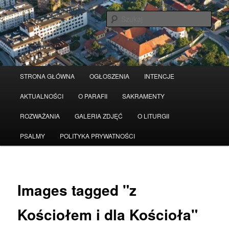
Przeskocz
Serwis wykorzystuje pliki Cookies
Czytaj więcej
odrzuć
do
Szuka
tekstu
Główne
STRONA GŁÓWNA
OGŁOSZENIA
INTENCJE
menu
AKTUALNOŚCI
O PARAFII
SAKRAMENTY
ROZWAŻANIA
GALERIA ZDJĘĆ
O LITURGII
PSALMY
POLITYKA PRYWATNOŚCI
Images tagged "z
Kościołem i dla Kościoła"