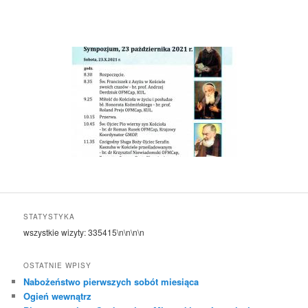
STATYSTYKA
wszystkie wizyty:
335415
\n\n\n\n
OSTATNIE WPISY
Nabożeństwo pierwszych sobót miesiąca
Ogień wewnątrz