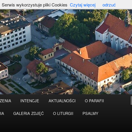
Serwis wykorzystuje pliki Cookies
Czytaj więcej
odrzuć
ZENIA
INTENCJE
AKTUALNOŚCI
O PARAFII
IA
GALERIA ZDJĘĆ
O LITURGII
PSALMY