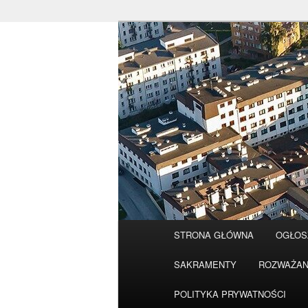
Przeskocz
do
tekstu
Główne
STRONA GŁÓWNA
OGŁOS
menu
SAKRAMENTY
ROZWAŻAN
POLITYKA PRYWATNOŚCI