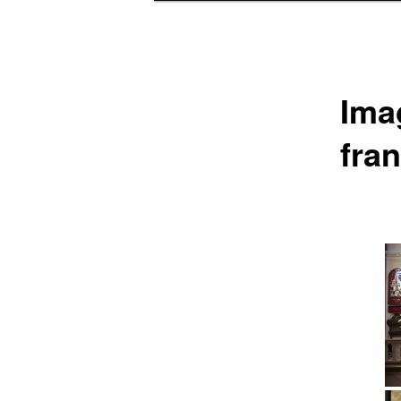
Ima
fra