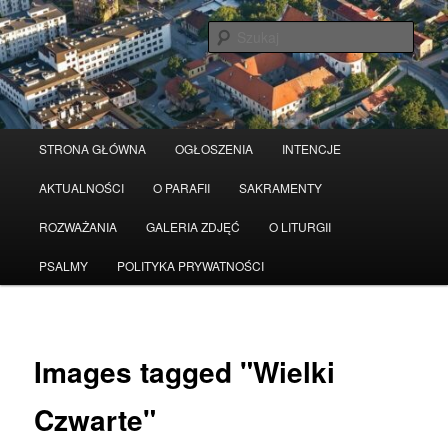
Przeskocz
Serwis wykorzystuje pliki Cookies
Czytaj więcej
odrzuć
do
Szuka
tekstu
Główne
STRONA GŁÓWNA
OGŁOSZENIA
INTENCJE
menu
AKTUALNOŚCI
O PARAFII
SAKRAMENTY
ROZWAŻANIA
GALERIA ZDJĘĆ
O LITURGII
PSALMY
POLITYKA PRYWATNOŚCI
Images tagged "Wielki
Czwarte"