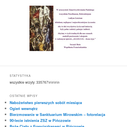
STATYSTYKA
wszystkie wizyty:
335767
\n\n\n\n
OSTATNIE WPISY
Nabożeństwo pierwszych sobót miesiąca
Ogień wewnątrz
Bierzmowanie w Sanktuarium Mirowskim – fotorelacja
90-lecie istnienia ZSZ w Pińczowie
Boże Ciało z Franciszkanami w Pińczowie