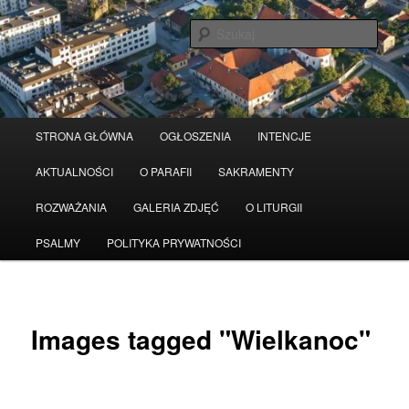
Przeskocz
Serwis wykorzystuje pliki Cookies
Czytaj więcej
odrzuć
do
Szuka
tekstu
Główne
STRONA GŁÓWNA
OGŁOSZENIA
INTENCJE
menu
AKTUALNOŚCI
O PARAFII
SAKRAMENTY
ROZWAŻANIA
GALERIA ZDJĘĆ
O LITURGII
PSALMY
POLITYKA PRYWATNOŚCI
Images tagged "Wielkanoc"