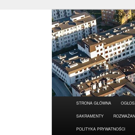
Przeskocz
do
tekstu
Główne
STRONA GŁÓWNA
OGŁOS
menu
SAKRAMENTY
ROZWAŻAN
POLITYKA PRYWATNOŚCI