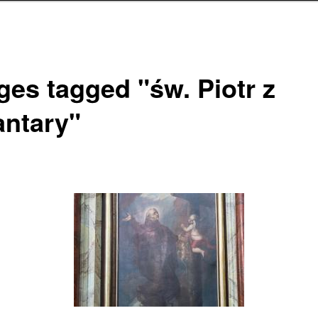
ges tagged "św. Piotr z
antary"