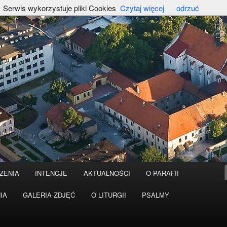
Serwis wykorzystuje pliki Cookies
Czytaj więcej
odrzuć
ZENIA
INTENCJE
AKTUALNOŚCI
O PARAFII
IA
GALERIA ZDJĘĆ
O LITURGII
PSALMY