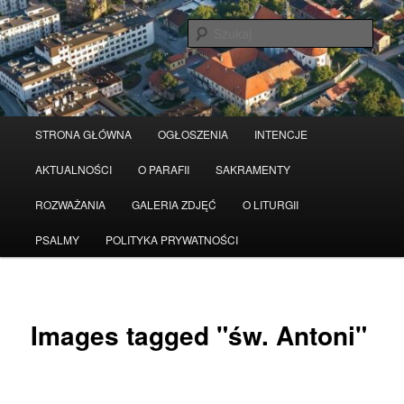
Przeskocz
Serwis wykorzystuje pliki Cookies
Czytaj więcej
odrzuć
do
Szuka
tekstu
Główne
STRONA GŁÓWNA
OGŁOSZENIA
INTENCJE
menu
AKTUALNOŚCI
O PARAFII
SAKRAMENTY
ROZWAŻANIA
GALERIA ZDJĘĆ
O LITURGII
PSALMY
POLITYKA PRYWATNOŚCI
Images tagged "św. Antoni"