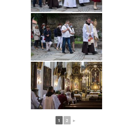
1
2
►