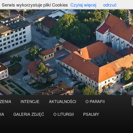
Serwis wykorzystuje pliki Cookies
Czytaj więcej
odrzuć
ZENIA
INTENCJE
AKTUALNOŚCI
O PARAFII
IA
GALERIA ZDJĘĆ
O LITURGII
PSALMY