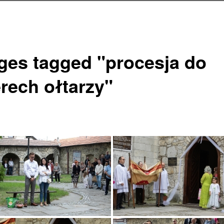
ges tagged "procesja do
erech ołtarzy"