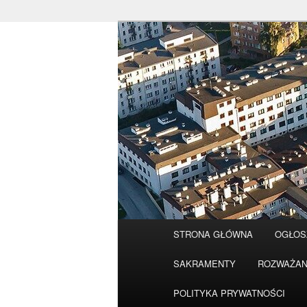
Przeskocz
do
tekstu
Główne
STRONA GŁÓWNA
OGŁOS
menu
SAKRAMENTY
ROZWAŻAN
POLITYKA PRYWATNOŚCI