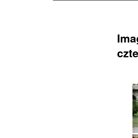
Ima
czt