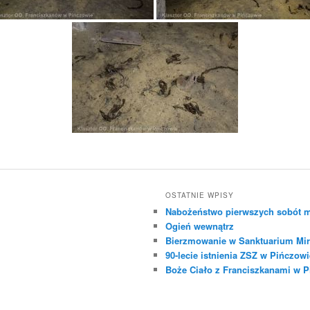
OSTATNIE WPISY
Nabożeństwo pierwszych sobót m
Ogień wewnątrz
Bierzmowanie w Sanktuarium Mir
90-lecie istnienia ZSZ w Pińczowi
Boże Ciało z Franciszkanami w 