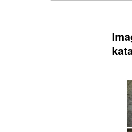
Ima
kat