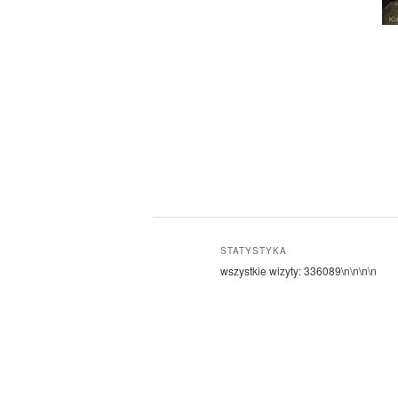
STATYSTYKA
wszystkie wizyty:
336089
\n\n\n\n