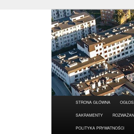
Przeskocz
do
tekstu
Główne
STRONA GŁÓWNA
OGŁOS
menu
SAKRAMENTY
ROZWAŻAN
POLITYKA PRYWATNOŚCI