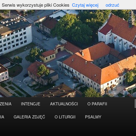
Serwis wykorzystuje pliki Cookies
Czytaj więcej
odrzuć
ZENIA
INTENCJE
AKTUALNOŚCI
O PARAFII
IA
GALERIA ZDJĘĆ
O LITURGII
PSALMY