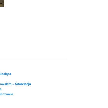
iesiąca
owskim – fotorelacja
e
Pińczowie