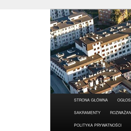
Przeskocz
do
tekstu
Główne
STRONA GŁÓWNA
OGŁOS
menu
SAKRAMENTY
ROZWAŻAN
POLITYKA PRYWATNOŚCI