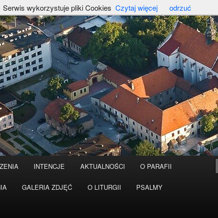
Serwis wykorzystuje pliki Cookies
Czytaj więcej
odrzuć
ZENIA
INTENCJE
AKTUALNOŚCI
O PARAFII
IA
GALERIA ZDJĘĆ
O LITURGII
PSALMY