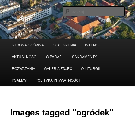
Przeskocz
Serwis wykorzystuje pliki Cookies
Czytaj więcej
odrzuć
do
Szuka
tekstu
Główne
STRONA GŁÓWNA
OGŁOSZENIA
INTENCJE
menu
AKTUALNOŚCI
O PARAFII
SAKRAMENTY
ROZWAŻANIA
GALERIA ZDJĘĆ
O LITURGII
PSALMY
POLITYKA PRYWATNOŚCI
Images tagged "ogródek"