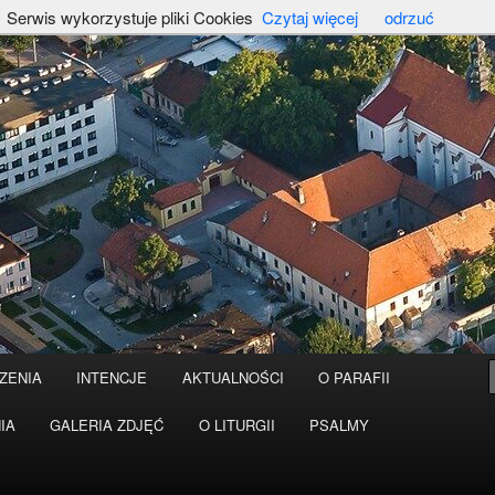
Serwis wykorzystuje pliki Cookies
Czytaj więcej
odrzuć
ZENIA
INTENCJE
AKTUALNOŚCI
O PARAFII
IA
GALERIA ZDJĘĆ
O LITURGII
PSALMY