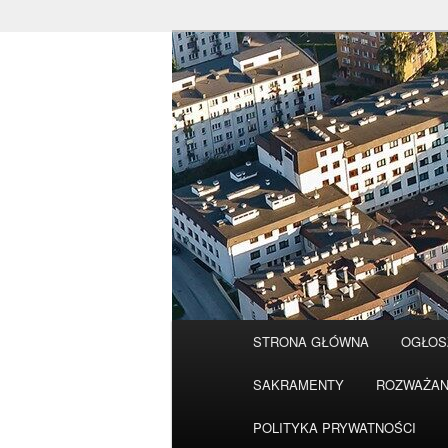
Przeskocz
do
tekstu
Główne
STRONA GŁÓWNA
OGŁOS
menu
SAKRAMENTY
ROZWAŻAN
POLITYKA PRYWATNOŚCI