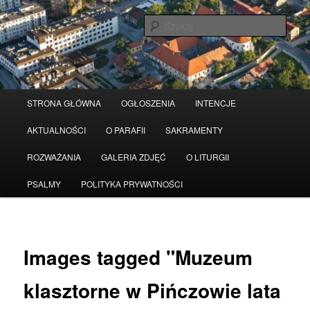
Przeskocz
Serwis wykorzystuje pliki Cookies
Czytaj więcej
odrzuć
do
Szuka
tekstu
Główne
STRONA GŁÓWNA
OGŁOSZENIA
INTENCJE
menu
AKTUALNOŚCI
O PARAFII
SAKRAMENTY
ROZWAŻANIA
GALERIA ZDJĘĆ
O LITURGII
PSALMY
POLITYKA PRYWATNOŚCI
Images tagged "Muzeum
klasztorne w Pińczowie lata