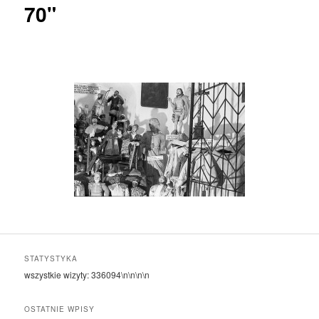
70"
STATYSTYKA
wszystkie wizyty:
336094
\n\n\n\n
OSTATNIE WPISY