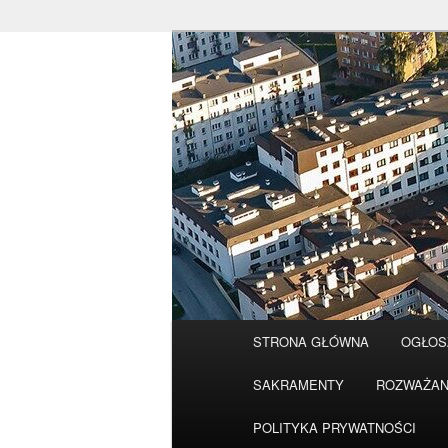
Przeskocz
do
tekstu
Główne
STRONA GŁÓWNA
OGŁOS
menu
SAKRAMENTY
ROZWAŻAN
POLITYKA PRYWATNOŚCI