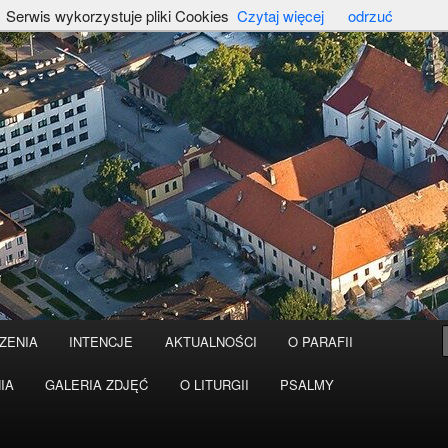
Serwis wykorzystuje pliki Cookies
Czytaj więcej
odrzuć
ZENIA
INTENCJE
AKTUALNOŚCI
O PARAFII
IA
GALERIA ZDJĘĆ
O LITURGII
PSALMY