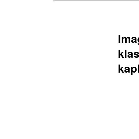
Ima
kla
kap