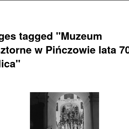
ges tagged "Muzeum
sztorne w Pińczowie lata 7
lica"