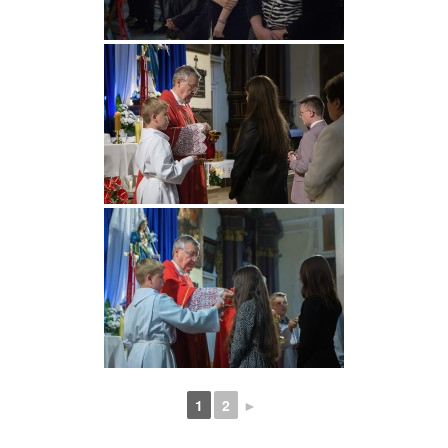
1
2
►