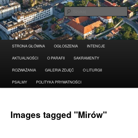
Przeskocz
Serwis wykorzystuje pliki Cookies
Czytaj więcej
odrzuć
do
Szuka
tekstu
Główne
STRONA GŁÓWNA
OGŁOSZENIA
INTENCJE
menu
AKTUALNOŚCI
O PARAFII
SAKRAMENTY
ROZWAŻANIA
GALERIA ZDJĘĆ
O LITURGII
PSALMY
POLITYKA PRYWATNOŚCI
Images tagged "Mirów"