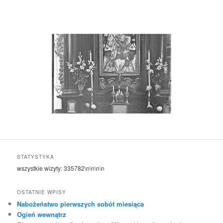
STATYSTYKA
wszystkie wizyty:
335782
\n\n\n\n
OSTATNIE WPISY
Nabożeństwo pierwszych sobót miesiąca
Ogień wewnątrz