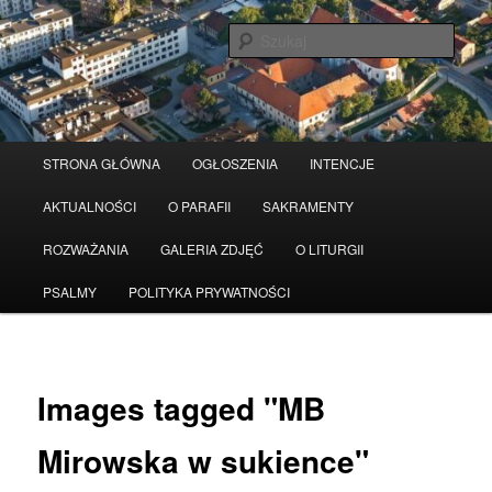
Przeskocz
Serwis wykorzystuje pliki Cookies
Czytaj więcej
odrzuć
do
Szuka
tekstu
Główne
STRONA GŁÓWNA
OGŁOSZENIA
INTENCJE
menu
AKTUALNOŚCI
O PARAFII
SAKRAMENTY
ROZWAŻANIA
GALERIA ZDJĘĆ
O LITURGII
PSALMY
POLITYKA PRYWATNOŚCI
Images tagged "MB
Mirowska w sukience"