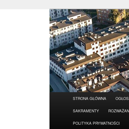
Przeskocz
do
tekstu
Główne
STRONA GŁÓWNA
OGŁOS
menu
SAKRAMENTY
ROZWAŻAN
POLITYKA PRYWATNOŚCI