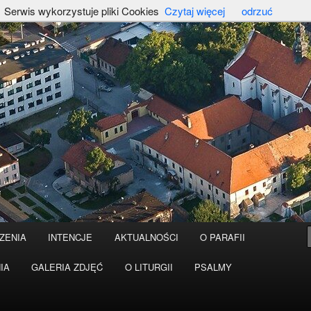
Serwis wykorzystuje pliki Cookies
Czytaj więcej
odrzuć
ZENIA
INTENCJE
AKTUALNOŚCI
O PARAFII
IA
GALERIA ZDJĘĆ
O LITURGII
PSALMY