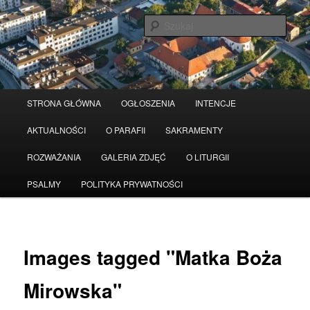
Przeskocz
Serwis wykorzystuje pliki Cookies
Czytaj więcej
odrzuć
do
Szuka
tekstu
Główne
STRONA GŁÓWNA
OGŁOSZENIA
INTENCJE
menu
AKTUALNOŚCI
O PARAFII
SAKRAMENTY
ROZWAŻANIA
GALERIA ZDJĘĆ
O LITURGII
PSALMY
POLITYKA PRYWATNOŚCI
Images tagged "Matka Boża
Mirowska"