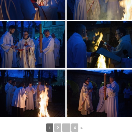
1
2
...
4
►