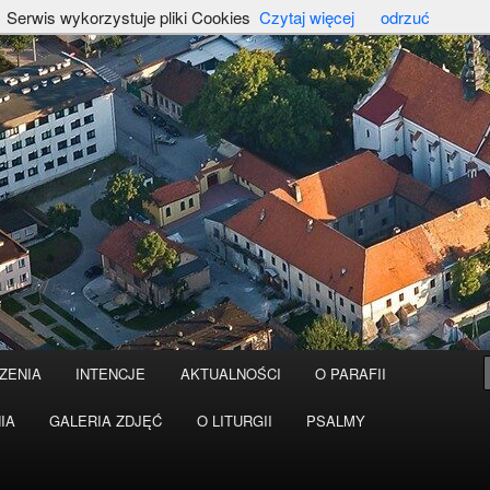
Serwis wykorzystuje pliki Cookies
Czytaj więcej
odrzuć
ZENIA
INTENCJE
AKTUALNOŚCI
O PARAFII
IA
GALERIA ZDJĘĆ
O LITURGII
PSALMY