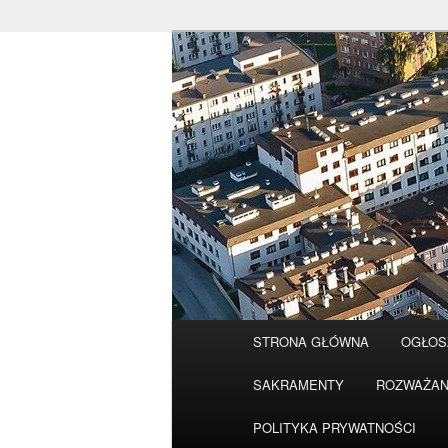
Przeskocz
do
tekstu
Główne
STRONA GŁÓWNA
OGŁOS
menu
SAKRAMENTY
ROZWAŻAN
POLITYKA PRYWATNOŚCI