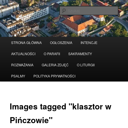
Przeskocz
Serwis wykorzystuje pliki Cookies
Czytaj więcej
odrzuć
do
Szuka
tekstu
Główne
STRONA GŁÓWNA
OGŁOSZENIA
INTENCJE
menu
AKTUALNOŚCI
O PARAFII
SAKRAMENTY
ROZWAŻANIA
GALERIA ZDJĘĆ
O LITURGII
PSALMY
POLITYKA PRYWATNOŚCI
Images tagged "klasztor w
Pińczowie"