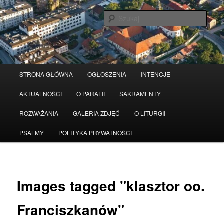
Przeskocz
Serwis wykorzystuje pliki Cookies
Czytaj więcej
odrzuć
do
Szuka
tekstu
Główne
STRONA GŁÓWNA
OGŁOSZENIA
INTENCJE
menu
AKTUALNOŚCI
O PARAFII
SAKRAMENTY
ROZWAŻANIA
GALERIA ZDJĘĆ
O LITURGII
PSALMY
POLITYKA PRYWATNOŚCI
Images tagged "klasztor oo.
Franciszkanów"