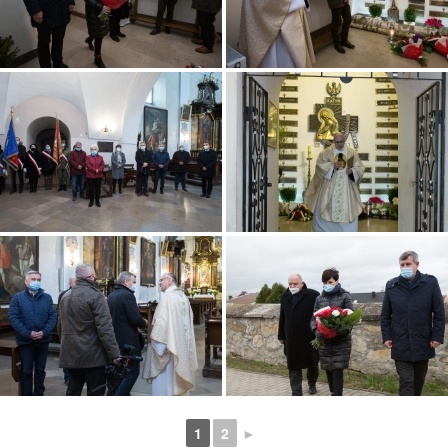
1
2
►