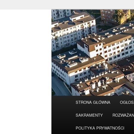
Przeskocz
do
tekstu
Główne
STRONA GŁÓWNA
OGŁOS
menu
SAKRAMENTY
ROZWAŻAN
POLITYKA PRYWATNOŚCI