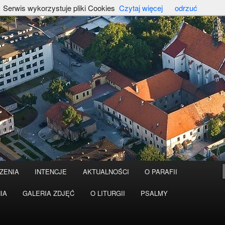
Serwis wykorzystuje pliki Cookies
Czytaj więcej
odrzuć
ZENIA
INTENCJE
AKTUALNOŚCI
O PARAFII
IA
GALERIA ZDJĘĆ
O LITURGII
PSALMY