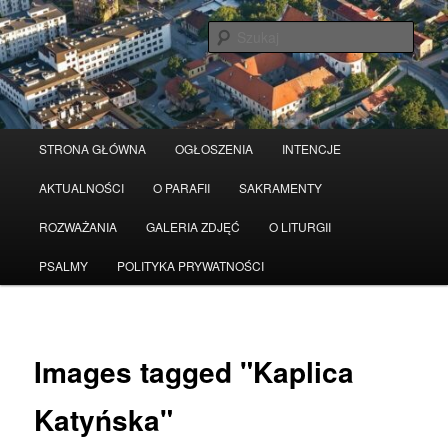
Przeskocz
Serwis wykorzystuje pliki Cookies
Czytaj więcej
odrzuć
do
Szuka
tekstu
Główne
STRONA GŁÓWNA
OGŁOSZENIA
INTENCJE
menu
AKTUALNOŚCI
O PARAFII
SAKRAMENTY
ROZWAŻANIA
GALERIA ZDJĘĆ
O LITURGII
PSALMY
POLITYKA PRYWATNOŚCI
Images tagged "Kaplica
Katyńska"