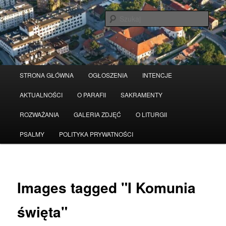
Przeskocz
Serwis wykorzystuje pliki Cookies
Czytaj więcej
odrzuć
do
Szuka
tekstu
Główne
STRONA GŁÓWNA
OGŁOSZENIA
INTENCJE
menu
AKTUALNOŚCI
O PARAFII
SAKRAMENTY
ROZWAŻANIA
GALERIA ZDJĘĆ
O LITURGII
PSALMY
POLITYKA PRYWATNOŚCI
Images tagged "I Komunia
święta"