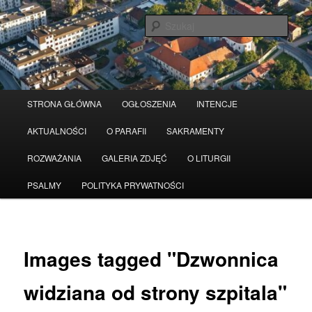
Przeskocz
Serwis wykorzystuje pliki Cookies
Czytaj więcej
odrzuć
do
Szuka
tekstu
Główne
STRONA GŁÓWNA
OGŁOSZENIA
INTENCJE
menu
AKTUALNOŚCI
O PARAFII
SAKRAMENTY
ROZWAŻANIA
GALERIA ZDJĘĆ
O LITURGII
PSALMY
POLITYKA PRYWATNOŚCI
Images tagged "Dzwonnica
widziana od strony szpitala"