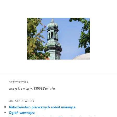
STATYSTYKA
wszystkie wizyty:
335682
\n\n\n\n
OSTATNIE WPISY
Nabożeństwo pierwszych sobót miesiąca
Ogień wewnątrz