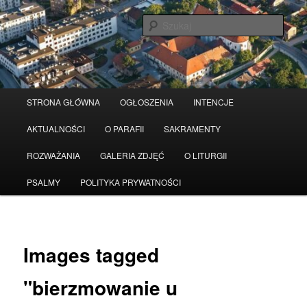
Przeskocz
Serwis wykorzystuje pliki Cookies
Czytaj więcej
odrzuć
do
Szuka
tekstu
Główne
STRONA GŁÓWNA
OGŁOSZENIA
INTENCJE
menu
AKTUALNOŚCI
O PARAFII
SAKRAMENTY
ROZWAŻANIA
GALERIA ZDJĘĆ
O LITURGII
PSALMY
POLITYKA PRYWATNOŚCI
Images tagged
"bierzmowanie u