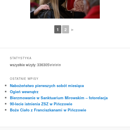
1
2
►
STATYSTYKA
wszystkie wizyty:
336305
\n\n\n\n
OSTATNIE WPISY
Nabożeństwo pierwszych sobót miesiąca
Ogień wewnątrz
Bierzmowanie w Sanktuarium Mirowskim – fotorelacja
90-lecie istnienia ZSZ w Pińczowie
Boże Ciało z Franciszkanami w Pińczowie