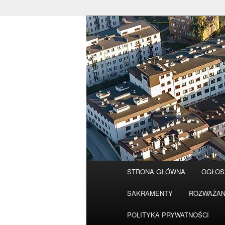
Przeskocz
do
tekstu
Główne
STRONA GŁÓWNA
OGŁOS
menu
SAKRAMENTY
ROZWAŻAN
POLITYKA PRYWATNOŚCI