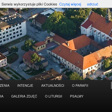
Serwis wykorzystuje pliki Cookies
Czytaj więcej
odrzuć
ZENIA
INTENCJE
AKTUALNOŚCI
O PARAFII
IA
GALERIA ZDJĘĆ
O LITURGII
PSALMY