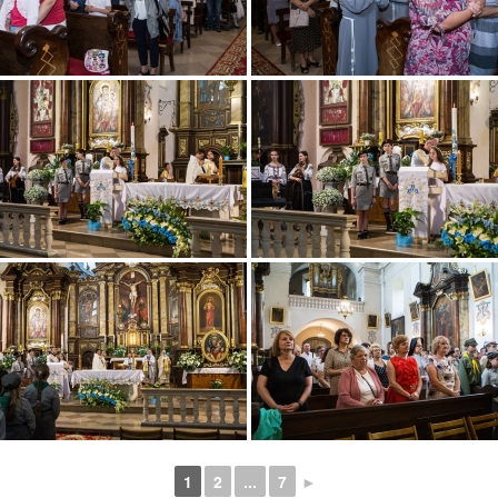
1
2
...
7
►