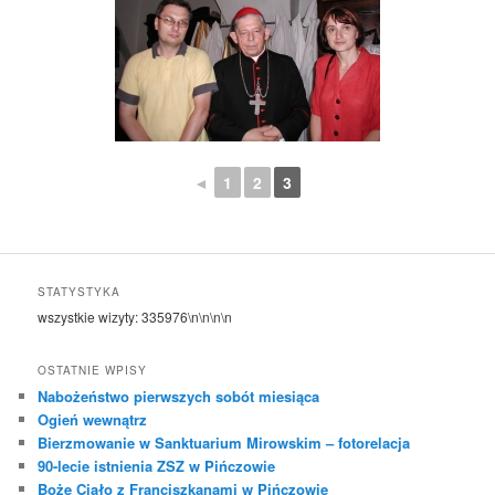
◄
1
2
3
STATYSTYKA
wszystkie wizyty:
335976
\n\n\n\n
OSTATNIE WPISY
Nabożeństwo pierwszych sobót miesiąca
Ogień wewnątrz
Bierzmowanie w Sanktuarium Mirowskim – fotorelacja
90-lecie istnienia ZSZ w Pińczowie
Boże Ciało z Franciszkanami w Pińczowie