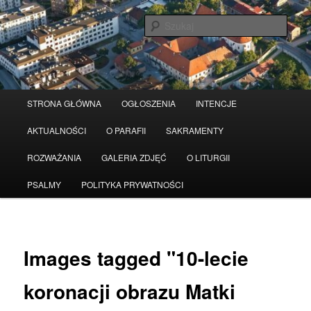
Przeskocz
Serwis wykorzystuje pliki Cookies
Czytaj więcej
odrzuć
do
Szuka
tekstu
Główne
STRONA GŁÓWNA
OGŁOSZENIA
INTENCJE
menu
AKTUALNOŚCI
O PARAFII
SAKRAMENTY
ROZWAŻANIA
GALERIA ZDJĘĆ
O LITURGII
PSALMY
POLITYKA PRYWATNOŚCI
Images tagged "10-lecie
koronacji obrazu Matki