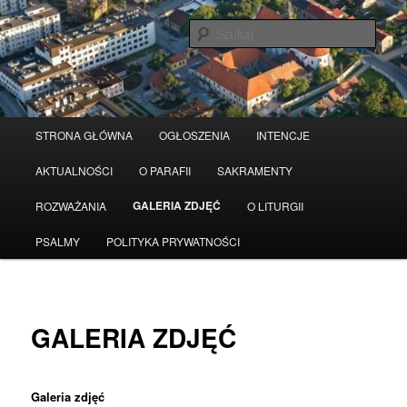
Przeskocz
Serwis wykorzystuje pliki Cookies
Czytaj więcej
odrzuć
do
Szuka
tekstu
Główne
STRONA GŁÓWNA
OGŁOSZENIA
INTENCJE
menu
AKTUALNOŚCI
O PARAFII
SAKRAMENTY
GALERIA ZDJĘĆ
ROZWAŻANIA
O LITURGII
PSALMY
POLITYKA PRYWATNOŚCI
GALERIA ZDJĘĆ
Galeria zdjęć