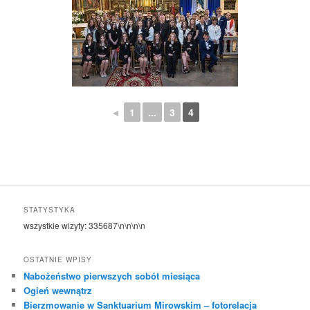
◄
1
...
3
4
STATYSTYKA
wszystkie wizyty:
335687
\n\n\n\n
OSTATNIE WPISY
Nabożeństwo pierwszych sobót miesiąca
Ogień wewnątrz
Bierzmowanie w Sanktuarium Mirowskim – fotorelacja