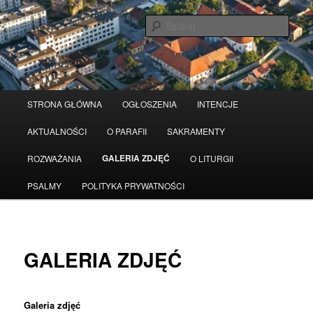
Przeskocz
Serwis wykorzystuje pliki Cookies
Czytaj więcej
odrzuć
do
Szuka
tekstu
Główne
STRONA GŁÓWNA
OGŁOSZENIA
INTENCJE
menu
AKTUALNOŚCI
O PARAFII
SAKRAMENTY
GALERIA ZDJĘĆ
ROZWAŻANIA
O LITURGII
PSALMY
POLITYKA PRYWATNOŚCI
GALERIA ZDJĘĆ
Galeria zdjęć