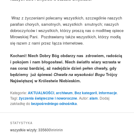
Wraz z życzeniami polecamy wszystkich, szczególnie naszych
parafian chorych, samotnych, wszystkich smutnych; naszych
dobroczyńców i wszystkich, którzy proszą nas o modlitwę opiece
Mirowskiej Pani. Pozdrawiamy także wszystkich, którzy modlą
się razem z nami przez łącza internetowe.
Kochani! Niech Dobry Bóg obdarzy nas zdrowiem, radością
i pokojem i nam błogosławi. Niech światło wiary wzrasta w
nas coraz bardziej, aż nadejdzie dzień pełen chwały, gdy
będziemy już śpiewać
Chwała na wysokości Bogu
Trójcy
Najświętszej w Królestwie Niebieskim.
Kategorie:
AKTUALNOŚCI
,
archiwum
,
Bez kategorii
,
informacje
.
Tagi:
życzenia świąteczne i noworoczne
. Autor:
alam
. Dodaj
zakładkę do
bezpośredniego odnośnika
.
STATYSTYKA
wszystkie wizyty:
335600
\n\n\n\n