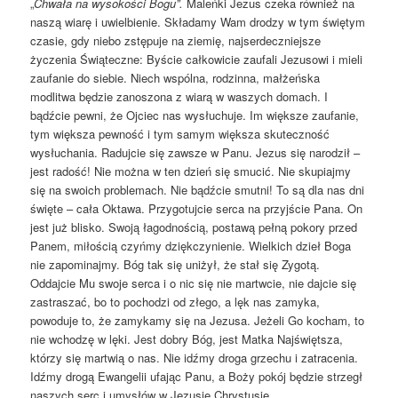
„
Chwała na wysokości Bogu”.
Maleńki Jezus czeka również na
naszą wiarę i uwielbienie. Składamy Wam drodzy w tym świętym
czasie, gdy niebo zstępuje na ziemię, najserdeczniejsze
życzenia Świąteczne: Byście całkowicie zaufali Jezusowi i mieli
zaufanie do siebie. Niech wspólna, rodzinna, małżeńska
modlitwa będzie zanoszona z wiarą w waszych domach. I
bądźcie pewni, że Ojciec nas wysłuchuje. Im większe zaufanie,
tym większa pewność i tym samym większa skuteczność
wysłuchania. Radujcie się zawsze w Panu. Jezus się narodził –
jest radość! Nie można w ten dzień się smucić. Nie skupiajmy
się na swoich problemach. Nie bądźcie smutni! To są dla nas dni
święte – cała Oktawa. Przygotujcie serca na przyjście Pana. On
jest już blisko. Swoją łagodnością, postawą pełną pokory przed
Panem, miłością czyńmy dziękczynienie. Wielkich dzieł Boga
nie zapominajmy. Bóg tak się uniżył, że stał się Zygotą.
Oddajcie Mu swoje serca i o nic się nie martwcie, nie dajcie się
zastraszać, bo to pochodzi od złego, a lęk nas zamyka,
powoduje to, że zamykamy się na Jezusa. Jeżeli Go kocham, to
nie wchodzę w lęki. Jest dobry Bóg, jest Matka Najświętsza,
którzy się martwią o nas. Nie idźmy droga grzechu i zatracenia.
Idźmy drogą Ewangelii ufając Panu, a Boży pokój będzie strzegł
naszych serc i umysłów w Jezusie Chrystusie.