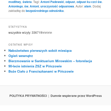
modlitwy
,
świeta
. Tagi:
Antoni Padewski
,
odpust
,
odpust ku czci św.
Antoniego
,
św. Antoni
,
uroczystość odpustowa
. Autor:
alam
. Dodaj
zakładkę do
bezpośredniego odnośnika
.
STATYSTYKA
wszystkie wizyty:
336719
\n\n\n\n
OSTATNIE WPISY
Nabożeństwo pierwszych sobót miesiąca
Ogień wewnątrz
Bierzmowanie w Sanktuarium Mirowskim – fotorelacja
90-lecie istnienia ZSZ w Pińczowie
Boże Ciało z Franciszkanami w Pińczowie
POLITYKA PRYWATNOŚCI
Dumnie wspierane przez WordPress