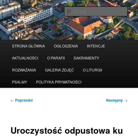
Przeskocz
Serwis wykorzystuje pliki Cookies
Czytaj więcej
odrzuć
do
Szuka
tekstu
Główne
STRONA GŁÓWNA
OGŁOSZENIA
INTENCJE
menu
AKTUALNOŚCI
O PARAFII
SAKRAMENTY
ROZWAŻANIA
GALERIA ZDJĘĆ
O LITURGII
PSALMY
POLITYKA PRYWATNOŚCI
Nawigacja
←
Poprzedni
Następny
→
wpisu
Uroczystość odpustowa ku