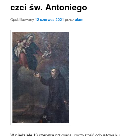
czci św. Antoniego
Opublikowany
12 czerwca 2021
przez
alam
W
niedzielę 13 czerwca
przypada uroczystość odpustowa ku