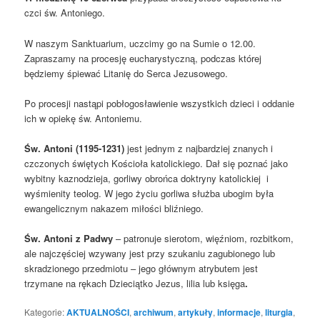
czci św. Antoniego.
W naszym Sanktuarium, uczcimy go na Sumie o 12.00.
Zapraszamy na procesję eucharystyczną, podczas której
będziemy śpiewać Litanię do Serca Jezusowego.
Po procesji nastąpi pobłogosławienie wszystkich dzieci i oddanie
ich w opiekę św. Antoniemu.
Św. Antoni (1195-1231)
jest jednym z najbardziej znanych i
czczonych świętych Kościoła katolickiego. Dał się poznać jako
wybitny kaznodzieja, gorliwy obrońca doktryny katolickiej i
wyśmienity teolog. W jego życiu gorliwa służba ubogim była
ewangelicznym nakazem miłości bliźniego.
Św. Antoni z Padwy
– patronuje sierotom, więźniom, rozbitkom,
ale najczęściej wzywany jest przy szukaniu zagubionego lub
skradzionego przedmiotu – jego głównym atrybutem jest
trzymane na rękach Dzieciątko Jezus, lilia lub księga
.
Kategorie:
AKTUALNOŚCI
,
archiwum
,
artykuły
,
informacje
,
liturgia
,