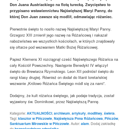
Don Juana Austriackiego na flotą turecką. Zwycięstwo to
przypisano wstawiennictwu Najświętszej Maryi Panny, do
której Don Juan zawsze się modlił, odmawiając różaniec.
Pierwotnie święto to nosiło nazwę Najświętszej Maryi Panny.
Grzegorz XIII zmienił jego nazwę na Różańcową i nakazał
nabożeństwa we wszystkich kościołach, w których znajdowały
się ołtarze pod wezwaniem Matki Bożej Różańcowej.
Papież Klemens XI rozciągnął cześć Najświętszego Różańca na
cały Kościół Powszechny. Następnie Benedykt IV włączył
święto do Brewiarza Rzymskiego. Leon XII podniósł święto do
rangi klasy drugiej. Również on dodał do litanii loretańskiej
wezwanie „Królowo Różańca Świętego módl się za nami”.
Dodajmy, że kult różańca świętego, jak podaje tradycja, został
wyjawiony św. Dominikowi, przez Najświętszą Pannę.
Kategorie:
AKTUALNOŚCI
,
archiwum
,
artykuły
,
modlitwy
,
świeta
.
Tagi:
klasztor w Pińczowie
,
Najświętsza Pnna Różańcowa
,
Pińczów
,
Sanktuarium Mirowskie w Pińczowie
. Autor:
alam
. Dodaj zakładkę
do
bezpośredniego odnośnika
.