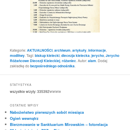
Kategorie:
AKTUALNOŚCI
,
archiwum
,
artykuły
,
informacje
,
modlitwy
. Tagi:
biskup kielecki
,
diecezja kielecka
,
jerycho
,
Jerycho
Różańcowe Diecezji Kieleckiej
,
różaniec
. Autor:
alam
. Dodaj
zakładkę do
bezpośredniego odnośnika
.
STATYSTYKA
wszystkie wizyty:
335392
\n\n\n\n
OSTATNIE WPISY
Nabożeństwo pierwszych sobót miesiąca
Ogień wewnątrz
Bierzmowanie w Sanktuarium Mirowskim – fotorelacja